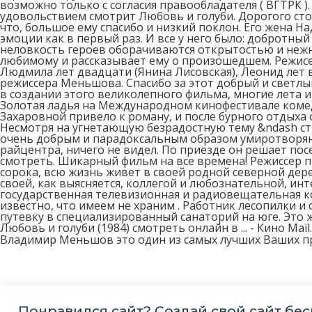
возможно только с согласия правообладателя ( ВГТРК )
удовольствием смотрит Любовь и голуби. Дорогого сто
что, большое ему спасибо и низкий поклон. Его жена Н
эмоции как в первый раз. И все у него было: добротны
неловкость героев оборачиваются открытостью и нежн
любимому и рассказывает ему о произошедшем. Режисе
Людмила лет двадцати (Янина Лисовская), Леонид лет 
режиссера Меньшова. Спасибо за этот добрый и светлы
в создании этого великолепного фильма, многие лета и
Золотая ладья на Международном кинофестивале комед
Захаровной привело к роману, и после бурного отдыха 
Несмотря на угнетающую безрадостную тему &ndash с
очень добрым и парадоксальным образом умиротворяю
райцентра, ничего не видел. По приезде он решает посе
смотреть. Шикарный фильм на все времена! Режиссер п
сорока, всю жизнь живет в своей родной северной дере
своей, как выясняется, коллегой и любознательной, и
государственная телевизионная и радиовещательная ко
известно, что имеем не храним . Работник лесопилки и
путевку в специализированный санаторий на юге. Это ж
Любовь и голуби (1984) смотреть онлайн в ... - Кино Mail
Владимир Меньшов это один из самых лучших Ваших п
Понравился сайт? Создай свой сайт бес