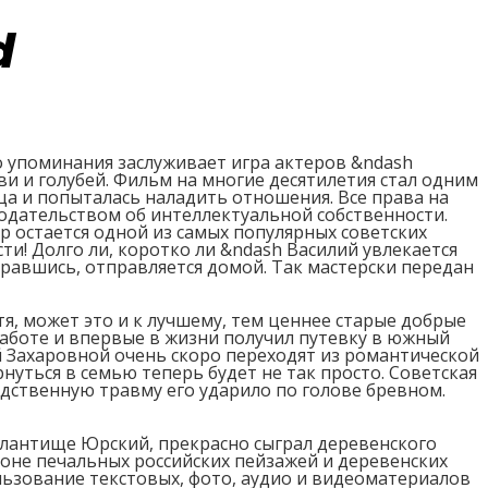
d
о упоминания заслуживает игра актеров &ndash
и и голубей. Фильм на многие десятилетия стал одним
ица и попыталась наладить отношения. Все права на
одательством об интеллектуальной собственности.
р остается одной из самых популярных советских
ти! Долго ли, коротко ли &ndash Василий увлекается
бравшись, отправляется домой. Так мастерски передан
я, может это и к лучшему, тем ценнее старые добрые
работе и впервые в жизни получил путевку в южный
й Захаровной очень скоро переходят из романтической
нуться в семью теперь будет не так просто. Советская
одственную травму его ударило по голове бревном.
талантище Юрский, прекрасно сыграл деревенского
фоне печальных российских пейзажей и деревенских
ользование текстовых, фото, аудио и видеоматериалов