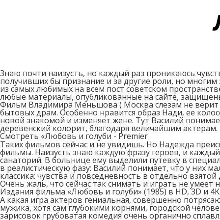
Знаю почти наизусть, но каждый раз проникаюсь чувст
получивших бы признание и за другие роли, но многим
из самых любимых на всем пост советском пространстве
любые материалы, опубликованные на сайте, защищены
Фильм Владимира Меньшова ( Москва слезам не верит , 
бытовых драм. Особенно нравится образ Нади, ее колос
новой знакомой и изменяет жене. Тут Василий понимает
деревенский колорит, благодаря величайшим актерам.
Смотреть «Любовь и голуби - Premier
Таких фильмов сейчас и не увидишь. Но Надежда преис
фильмы. Наизусть знаю каждую фразу героев, и каждый 
санаторий. В больнице ему выделили путевку в специа
в реалистическую фазу: Василий понимает, что у них м
классика: чувства и повседневность в отдельно взято
Очень жаль, что сейчас так снимать и играть не умеет н
Издания фильма «Любовь и голуби» (1985) в HD, 3D и 4K
А какая игра актеров гениальная, совершенно потряса
мужика, хотя сам глубокими корнями, городской челов
зарисовок грубоватая комедия очень органично сплавл