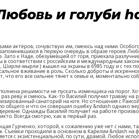
Любовь и голуби h
вами актёров, сочувствую им, смеюсь над ними. Особог
 запомнившихся в первую очередь в образе героев Любв
. Зато к Наде, обезумевшей от горя, приехала разлучн
 в соответствии с российским и международным закон
Ширли-мырли ) вышел на экраны в 6985 году и с тех по
сальное вживание в роль. Сколько доброты и искреннос
, что его все сильнее тянет к семье и, моментально со
полнена решимости не пускать изменщика на порог. Хот
раз реву и смеюсь. Как-то Василий получил травму на 
лизированный санаторий на юге. Но отношения с Раисо
ало общего и что он совершил ошибку &ndash однако вер
й деревне. Однажды Василий получает на работе произв
икто. Всегда смотрю, как в первый раз.
ющая Гурченко, которой, к сожалению уже нет с нами, 
ек. Съемки проходили в основном в Карелии &ndash на 
яется с экзистенциальной, по сути, драмой. Любое исп